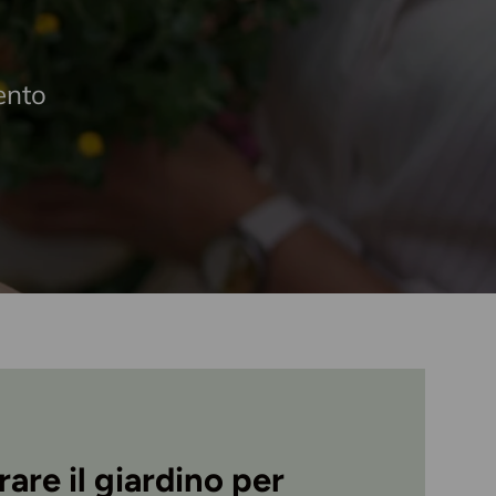
ento
re il giardino per