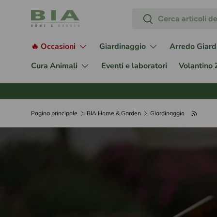
Cerca
Passa ai contenuti
Cerca
🔥 Occasioni
Giardinaggio
Arredo Giard
Cura Animali
Eventi e laboratori
Volantino
Pagina principale
BIA Home & Garden
Giardinaggio