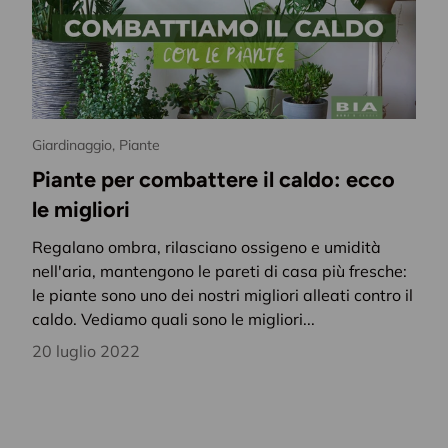
Giardinaggio,
Piante
Piante per combattere il caldo: ecco
le migliori
Regalano ombra, rilasciano ossigeno e umidità
nell'aria, mantengono le pareti di casa più fresche:
le piante sono uno dei nostri migliori alleati contro il
caldo. Vediamo quali sono le migliori...
20 luglio 2022
Ispirazioni
per la casa e il g
novità
in anteprima,
eventi
es
idee
per vivere al meglio ogni s