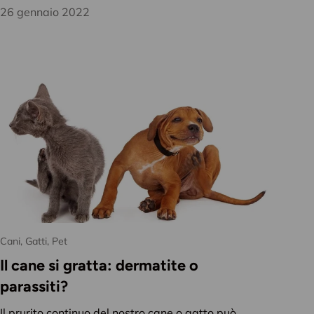
a tua inbox!
26 gennaio 2022
Iscriviti
Cani,
Gatti,
Pet
Il cane si gratta: dermatite o
parassiti?
Il prurito continuo del nostro cane o gatto può