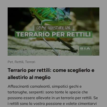
Pet,
Rettili,
Terrari
Terrario per rettili: come sceglierlo e
allestirlo al meglio
Entra nel m
Affascinanti camaleonti, simpatici gechi e
tartarughe, serpenti: sono tante le specie che
Ispirazioni
per la cas
possono essere allevate in un terrario per rettili. Se
novità
in anteprima,
e
i rettili sono la vostra passione e volete cimentarvi
idee
per vivere al megli