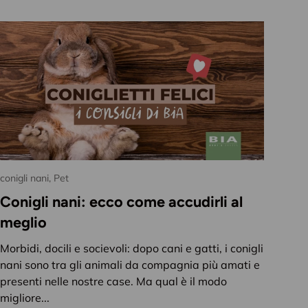
conigli nani,
Pet
Conigli nani: ecco come accudirli al
Chiudi
meglio
ondo BIA
Morbidi, docili e socievoli: dopo cani e gatti, i conigli
nani sono tra gli animali da compagnia più amati e
a e il giardino,
presenti nelle nostre case. Ma qual è il modo
venti
esclusivi e
migliore...
o ogni stagione...