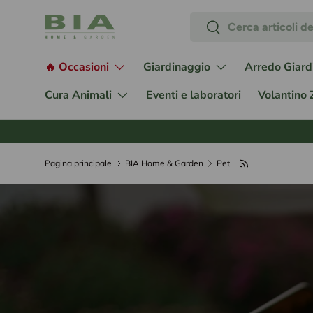
Cerca
Passa ai contenuti
Cerca
🔥 Occasioni
Giardinaggio
Arredo Giard
Cura Animali
Eventi e laboratori
Volantino
Pagina principale
BIA Home & Garden
Pet