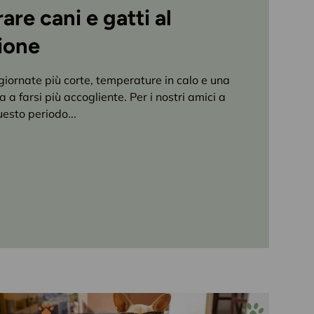
re cani e gatti al
ione
giornate più corte, temperature in calo e una
 a farsi più accogliente. Per i nostri amici a
esto periodo...
n autunno: come preparare cani e gatti al cambio stagione