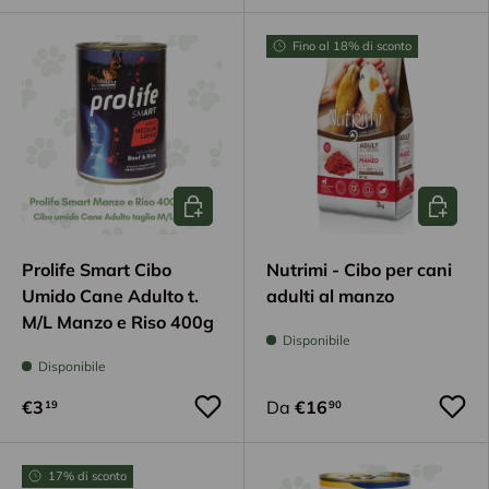
Fino al 18% di sconto
Aggiungi al carrello
Scegli op
Prolife Smart Cibo
Nutrimi - Cibo per cani
Umido Cane Adulto t.
adulti al manzo
M/L Manzo e Riso 400g
Disponibile
Disponibile
€3
Da
€16
19
90
17% di sconto