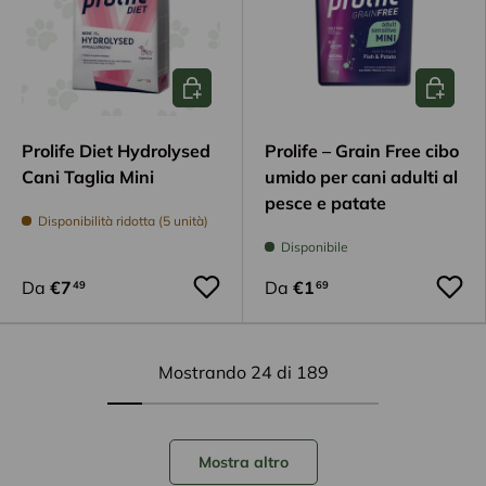
Scegli opzioni
Scegli op
Prolife Diet Hydrolysed
Prolife – Grain Free cibo
Cani Taglia Mini
umido per cani adulti al
pesce e patate
Disponibilità ridotta (5 unità)
Disponibile
Da
€7
Da
€1
49
69
Mostrando 24 di 189
Mostra altro