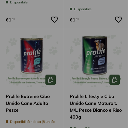
Disponibile
Disponibile
€1
€1
65
65
Aggiungi al carrello
Aggiungi
Prolife Extreme Cibo
Prolife Lifestyle Cibo
Umido Cane Adulto
Umido Cane Maturo t.
Pesce
M/L Pesce Bianco e Riso
400g
Disponibilità ridotta (8 unità)