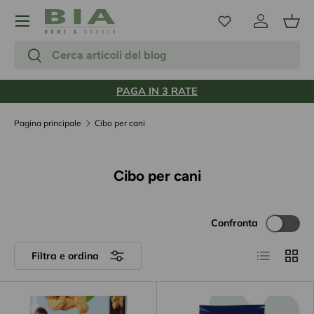
Menu
Passa ai contenuti
Accedi
Carr
Cerca
Cerca
PAGA IN 3 RATE
Pagina principale
Cibo per cani
Cibo per cani
Confronta
Elenco
Grigli
Filtra e ordina