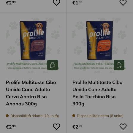
€2
€1
99
65
Aggiungi al carrello
Aggiungi
Prolife Multitaste Cibo
Prolife Multitaste Cibo
Umido Cane Adulto
Umido Cane Adulto
Cervo Anatra Riso
Pollo Tacchino Riso
Ananas 300g
300g
Disponibilità ridotta (10 unità)
Disponibilità ridotta (8 unità)
€2
€2
99
99