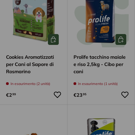
Aggiungi al carrello
Aggiungi
Cookies Aromatizzati
Prolife tacchino maiale
per Cani al Sapore di
e riso 2,5kg - Cibo per
Rosmarino
cani
In esaurimento (2 unità)
In esaurimento (1 unità)
€2
€23
99
95