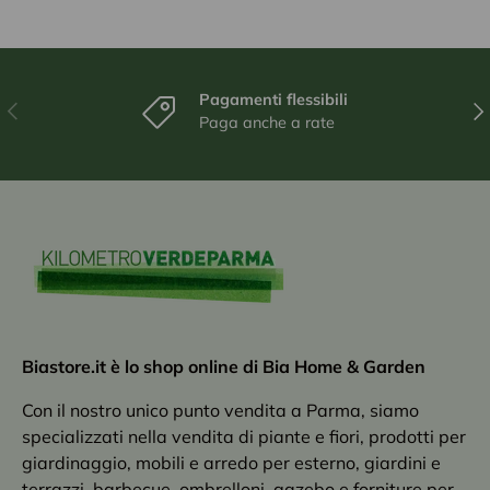
Pagamenti flessibili
Indietro
Ava
Paga anche a rate
Biastore.it è lo shop online di Bia Home & Garden
Con il nostro unico punto vendita a Parma, siamo
specializzati nella vendita di piante e fiori, prodotti per
giardinaggio, mobili e arredo per esterno, giardini e
terrazzi, barbecue, ombrelloni, gazebo e forniture per