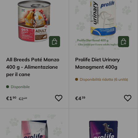
Scegli opzioni
Aggiungi
All Breeds Paté Manzo
Prolife Diet Urinary
400 g - Alimentazione
Managment 400g
per il cane
Disponibilità ridotta (6 unità)
Disponibile
€1
€4
90
39
€2
29