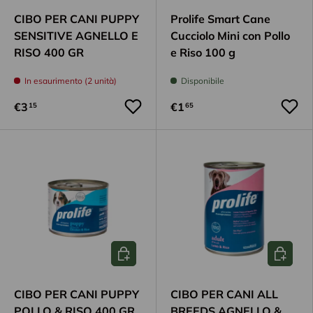
CIBO PER CANI PUPPY
Prolife Smart Cane
SENSITIVE AGNELLO E
Cucciolo Mini con Pollo
RISO 400 GR
e Riso 100 g
In esaurimento (2 unità)
Disponibile
€3
€1
15
65
Aggiungi al carrello
Aggiungi
CIBO PER CANI PUPPY
CIBO PER CANI ALL
POLLO & RISO 400 GR
BREEDS AGNELLO &