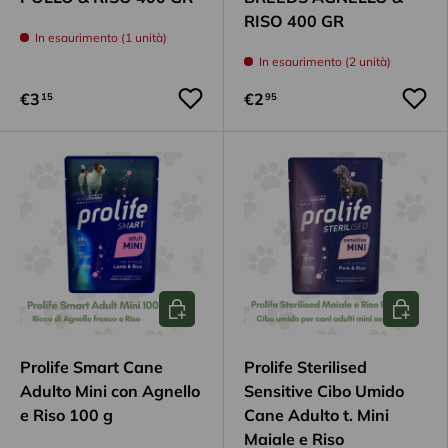
RISO 400 GR
In esaurimento (1 unità)
In esaurimento (2 unità)
€3
€2
15
95
Aggiungi al carrello
Aggiungi
Prolife Smart Cane
Prolife Sterilised
Adulto Mini con Agnello
Sensitive Cibo Umido
e Riso 100 g
Cane Adulto t. Mini
Maiale e Riso