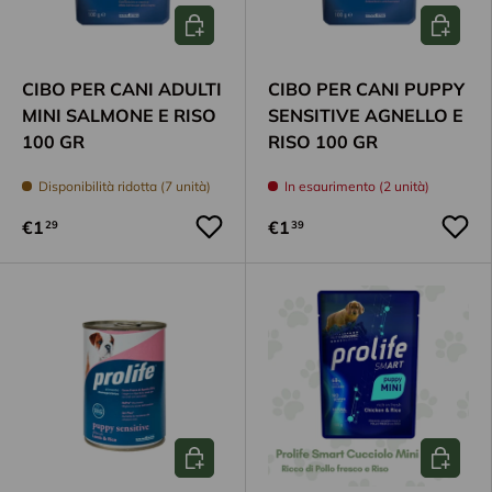
Aggiungi al carrello
Aggiungi
CIBO PER CANI ADULTI
CIBO PER CANI PUPPY
MINI SALMONE E RISO
SENSITIVE AGNELLO E
100 GR
RISO 100 GR
Disponibilità ridotta (7 unità)
In esaurimento (2 unità)
€1
€1
29
39
Aggiungi al carrello
Aggiungi