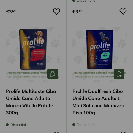
Disponibile
€3
€3
69
45
Aggiungi al carrello
Aggiungi
Prolife Multitaste Cibo
Prolife DualFresh Cibo
Umido Cane Adulto
Umido Cane Adulto t.
Manzo Vitello Patate
Mini Salmone Merluzzo
300g
Riso 100g
Disponibile
Disponibile