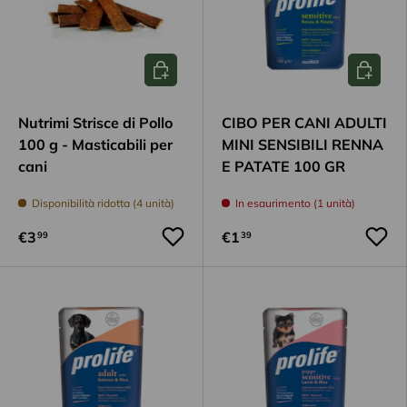
Aggiungi al carrello
Aggiungi
Nutrimi Strisce di Pollo
CIBO PER CANI ADULTI
100 g - Masticabili per
MINI SENSIBILI RENNA
cani
E PATATE 100 GR
Disponibilità ridotta (4 unità)
In esaurimento (1 unità)
€3
€1
99
39