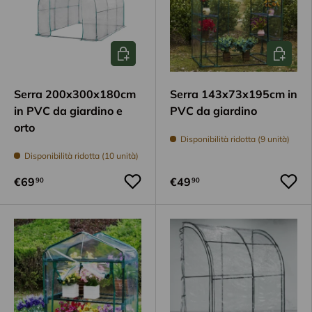
Aggiungi al carrello
Aggiungi
Serra 200x300x180cm
Serra 143x73x195cm in
in PVC da giardino e
PVC da giardino
orto
Disponibilità ridotta (9 unità)
Disponibilità ridotta (10 unità)
€69
€49
90
90