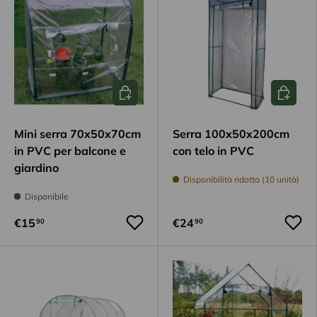
Aggiungi al carrello
Aggiungi
Mini serra 70x50x70cm
Serra 100x50x200cm
in PVC per balcone e
con telo in PVC
giardino
Disponibilità ridotta (10 unità)
Disponibile
€15
€24
90
90