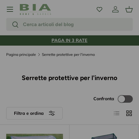
Menu
Passa ai contenuti
Accedi
Carr
Cerca
Cerca
PAGA IN 3 RATE
Pagina principale
Serrette protettive per l'inverno
Serrette protettive per l'inverno
Confronta
Elenco
Grigli
Filtra e ordina