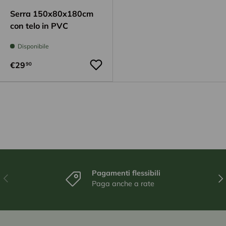
Serra 150x80x180cm
con telo in PVC
Disponibile
€29
90
Pagamenti flessibili
Indietro
Ava
Paga anche a rate