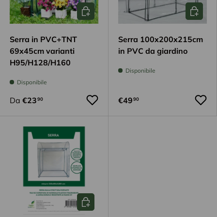
Scegli opzioni
Aggiungi
Serra in PVC+TNT
Serra 100x200x215cm
69x45cm varianti
in PVC da giardino
H95/H128/H160
Disponibile
Disponibile
Da
€23
€49
90
90
Aggiungi al carrello