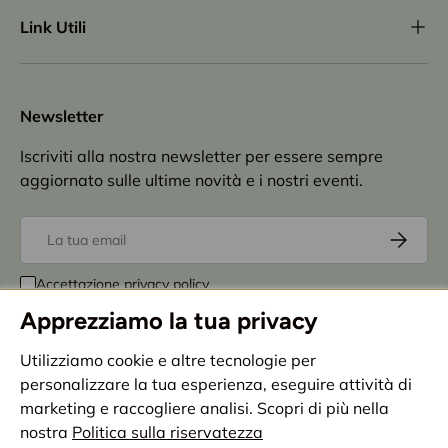
Link Utili
Newsletter
Iscriviti alla nostra newsletter per essere sempre
aggiornato sulle ultime novità e i nostri eventi.
Email
Iscriviti
Accettazione
privacy policy
Apprezziamo la tua privacy
Metodi di pagamento accettati
Utilizziamo cookie e altre tecnologie per
personalizzare la tua esperienza, eseguire attività di
marketing e raccogliere analisi. Scopri di più nella
Paese/Regione
Italia (EUR €)
nostra
Politica sulla riservatezza