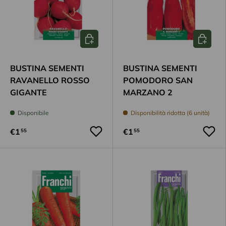
Aggiungi al carrello
Aggiungi
BUSTINA SEMENTI
BUSTINA SEMENTI
RAVANELLO ROSSO
POMODORO SAN
GIGANTE
MARZANO 2
Disponibile
Disponibilità ridotta (6 unità)
€1
€1
55
55