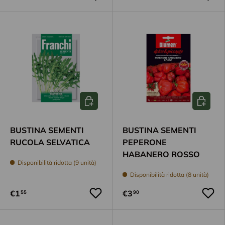
Aggiungi al carrello
Aggiungi
BUSTINA SEMENTI
BUSTINA SEMENTI
RUCOLA SELVATICA
PEPERONE
HABANERO ROSSO
Disponibilità ridotta (9 unità)
Disponibilità ridotta (8 unità)
€1
€3
55
90