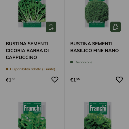
Aggiungi al carrello
Aggiungi
BUSTINA SEMENTI
BUSTINA SEMENTI
CICORIA BARBA DI
BASILICO FINE NANO
CAPPUCCINO
Disponibile
Disponibilità ridotta (3 unità)
€1
€1
55
55