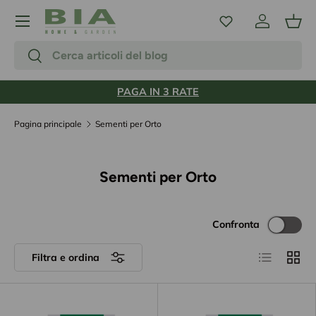
Menu
Passa ai contenuti
Accedi
Carr
Cerca
Cerca
PAGA IN 3 RATE
Pagina principale
Sementi per Orto
Sementi per Orto
Confronta
Elenco
Grigli
Filtra e ordina