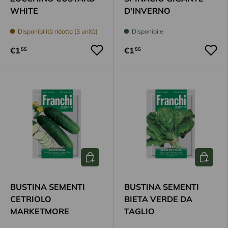
WHITE
D'INVERNO
Disponibilità ridotta (3 unità)
Disponibile
€1
€1
55
55
Aggiungi al carrello
Aggiungi
BUSTINA SEMENTI
BUSTINA SEMENTI
CETRIOLO
BIETA VERDE DA
MARKETMORE
TAGLIO