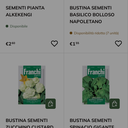
SEMENTI PIANTA
BUSTINA SEMENTI
ALKEKENGI
BASILICO BOLLOSO
NAPOLETANO
Disponibile
Disponibilità ridotta (7 unità)
€2
€1
60
55
Aggiungi al carrello
Aggiungi
BUSTINA SEMENTI
BUSTINA SEMENTI
ZUCCHINO CUSTARD
SPINACIO GIGANTE