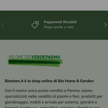
Pagamenti flessibili
Indietro
Ava
Paga anche a rate
Biastore.it è lo shop online di Bia Home & Garden
Con il nostro unico punto vendita a Parma, siamo
specializzati nella vendita di piante e fiori, prodotti per
giardinaggio, mobili e arredo per esterno, giardini e
terrazzi, barbecue, ombrelloni, gazebo e forniture per