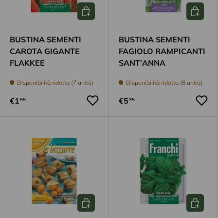
Aggiungi al carrello
Aggiungi
BUSTINA SEMENTI
BUSTINA SEMENTI
CAROTA GIGANTE
FAGIOLO RAMPICANTI
FLAKKEE
SANT'ANNA
Disponibilità ridotta (7 unità)
Disponibilità ridotta (8 unità)
€1
€5
55
35
Aggiungi al carrello
Aggiungi