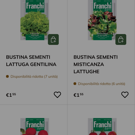
Aggiungi al carrello
Aggiungi
BUSTINA SEMENTI
BUSTINA SEMENTI
LATTUGA GENTILINA
MISTICANZA
LATTUGHE
Disponibilità ridotta (7 unità)
Disponibilità ridotta (6 unità)
€1
€1
55
55