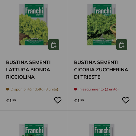
Aggiungi al carrello
Aggiungi
BUSTINA SEMENTI
BUSTINA SEMENTI
LATTUGA BIONDA
CICORIA ZUCCHERINA
RICCIOLINA
DI TRIESTE
Disponibilità ridotta (8 unità)
In esaurimento (2 unità)
€1
€1
55
55