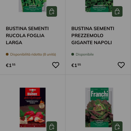
Aggiungi al carrello
Aggiungi
BUSTINA SEMENTI
BUSTINA SEMENTI
RUCOLA FOGLIA
PREZZEMOLO
LARGA
GIGANTE NAPOLI
Disponibilità ridotta (8 unità)
Disponibile
€1
€1
55
55
Aggiungi al carrello
Aggiungi