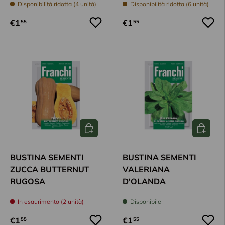
Disponibilità ridotta (4 unità)
Disponibilità ridotta (6 unità)
€1
€1
55
55
Aggiungi al carrello
Aggiungi
BUSTINA SEMENTI
BUSTINA SEMENTI
ZUCCA BUTTERNUT
VALERIANA
RUGOSA
D'OLANDA
In esaurimento (2 unità)
Disponibile
€1
€1
55
55