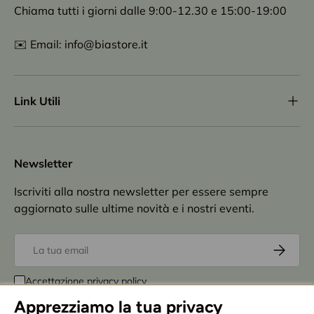
Chiama tutti i giorni dalle 9:00-12.30 e 15:00-19:00
✉️ Email: info@biastore.it
Link Utili
Newsletter
Iscriviti alla nostra newsletter per essere sempre
aggiornato sulle ultime novità e i nostri eventi.
Email
Iscriviti
Accettazione
privacy policy
Apprezziamo la tua privacy