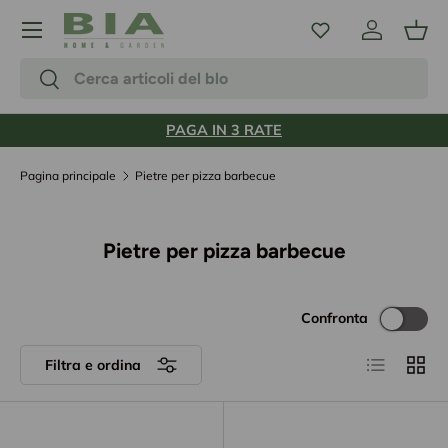
Menu
Passa ai contenuti
Accedi
Carr
Cerca
Cerca
PAGA IN 3 RATE
Pagina principale
Pietre per pizza barbecue
Pietre per pizza barbecue
Confronta
Elenco
Grigli
Filtra e ordina