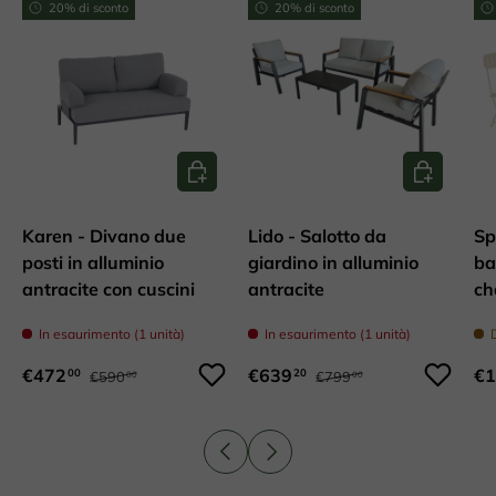
20% di sconto
20% di sconto
Aggiungi al carrello
Aggiungi al
Karen - Divano due
Lido - Salotto da
Sp
posti in alluminio
giardino in alluminio
ba
antracite con cuscini
antracite
c
In esaurimento (1 unità)
In esaurimento (1 unità)
€472
€639
€1
00
20
€590
€799
00
00
Indietro
Avanti