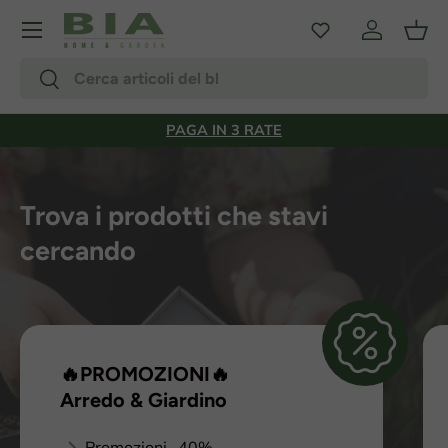
Menu
Passa ai contenuti
Accedi
Carr
Cerca
Cerca
PAGA IN 3 RATE
Trova i prodotti che stavi
cercando
🔥PROMOZIONI🔥
Arredo & Giardino
Promozioni -40%