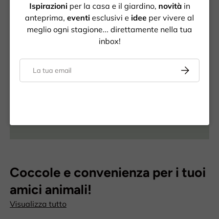
Ispirazioni
per la casa e il giardino,
novità
in
anteprima,
eventi
esclusivi e
idee
per vivere al
25 anni a Parma
meglio ogni stagione... direttamente nella tua
Negozio fisico di
inbox!
riferimento
Email
Iscriviti
Lavora con noi
Invia la tua candidatura
Bia Card
La nostra tessera fedeltà
Coccole e convenienza per i tuoi
amici animali!
Visualizza tutto