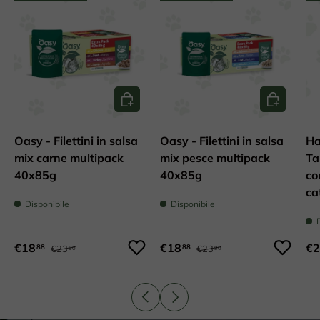
Aggiungi al carrello
Aggiungi al
Oasy - Filettini in salsa
Oasy - Filettini in salsa
Ha
mix carne multipack
mix pesce multipack
Ta
40x85g
40x85g
co
ca
Disponibile
Disponibile
€18
€18
€2
88
88
€23
€23
90
90
Indietro
Avanti