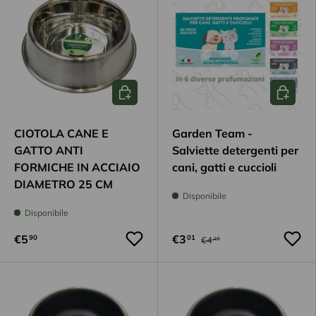
Aggiungi al carrello
Scegli op
CIOTOLA CANE E
Garden Team -
GATTO ANTI
Salviette detergenti per
FORMICHE IN ACCIAIO
cani, gatti e cuccioli
DIAMETRO 25 CM
Disponibile
Disponibile
€5
€3
90
01
€4
49