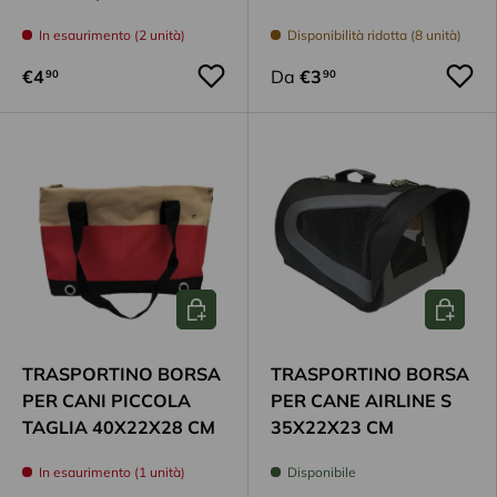
In esaurimento (2 unità)
Disponibilità ridotta (8 unità)
€4
Da
€3
90
90
Aggiungi al carrello
Aggiungi
TRASPORTINO BORSA
TRASPORTINO BORSA
PER CANI PICCOLA
PER CANE AIRLINE S
TAGLIA 40X22X28 CM
35X22X23 CM
In esaurimento (1 unità)
Disponibile