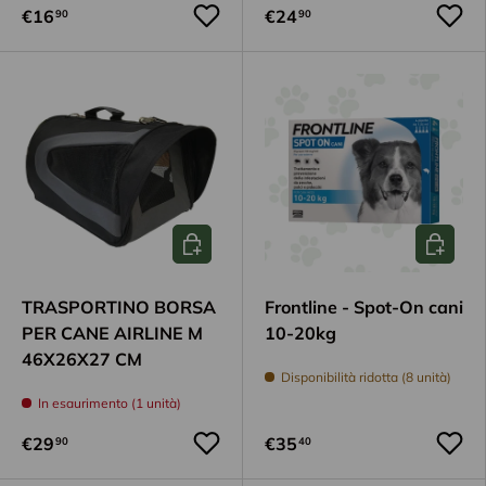
€16
€24
90
90
Aggiungi al carrello
Aggiungi
TRASPORTINO BORSA
Frontline - Spot-On cani
PER CANE AIRLINE M
10-20kg
46X26X27 CM
Disponibilità ridotta (8 unità)
In esaurimento (1 unità)
€29
€35
90
40