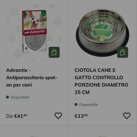
Scegli opzioni
Aggiungi
Advantix -
CIOTOLA CANE E
Antiparassitario spot-
GATTO CONTROLLO
on per cani
PORZIONE DIAMETRO
25 CM
Disponibile
Disponibile
Da
€41
€13
60
90