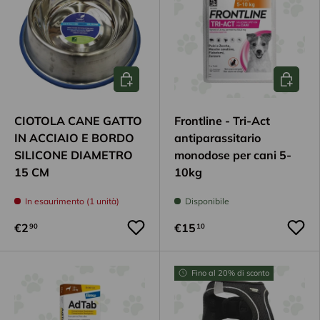
Aggiungi al carrello
Aggiungi
CIOTOLA CANE GATTO
Frontline - Tri-Act
IN ACCIAIO E BORDO
antiparassitario
SILICONE DIAMETRO
monodose per cani 5-
15 CM
10kg
In esaurimento (1 unità)
Disponibile
€2
€15
90
10
Fino al 20% di sconto