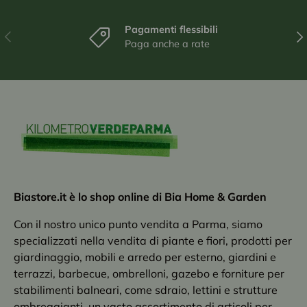
Pagamenti flessibili
Indietro
Ava
Paga anche a rate
Biastore.it è lo shop online di Bia Home & Garden
Con il nostro unico punto vendita a Parma, siamo
specializzati nella vendita di piante e fiori, prodotti per
giardinaggio, mobili e arredo per esterno, giardini e
terrazzi, barbecue, ombrelloni, gazebo e forniture per
stabilimenti balneari, come sdraio, lettini e strutture
ombreggianti, un vasto assortimento di articoli per