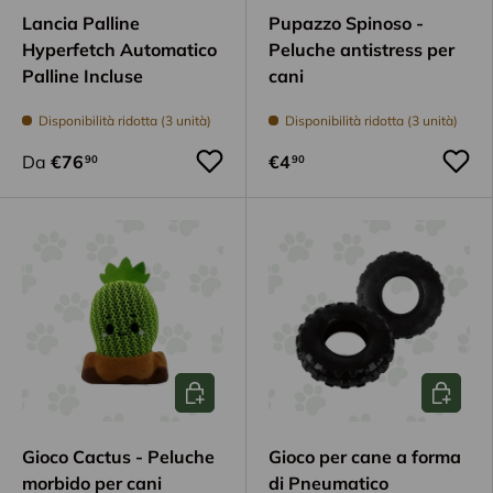
Lancia Palline
Pupazzo Spinoso -
Hyperfetch Automatico
Peluche antistress per
Palline Incluse
cani
Disponibilità ridotta (3 unità)
Disponibilità ridotta (3 unità)
Da
€76
€4
90
90
Aggiungi al carrello
Scegli op
Gioco Cactus - Peluche
Gioco per cane a forma
morbido per cani
di Pneumatico