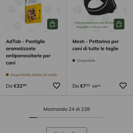
Scegli opzioni
Scegli op
AdTab - Pastiglie
Mesh - Pettorina per
aromatizzate
cani di tutte le taglie
antiparassitarie per
Disponibile
cani
Disponibilità ridotta (6 unità)
Da
€32
Da
€7
90
12
€8
90
Mostrando 24 di 238