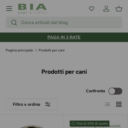
Menu
Passa ai contenuti
Accedi
Carr
Cerca
Cerca
PAGA IN 3 RATE
Pagina principale
Prodotti per cani
Prodotti per cani
Confronta
Elenco
Grigli
Filtra e ordina
Fino al 33% di sconto