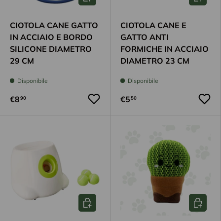
CIOTOLA CANE GATTO
CIOTOLA CANE E
IN ACCIAIO E BORDO
GATTO ANTI
SILICONE DIAMETRO
FORMICHE IN ACCIAIO
29 CM
DIAMETRO 23 CM
Disponibile
Disponibile
€8
€5
90
50
Scegli opzioni
Aggiungi