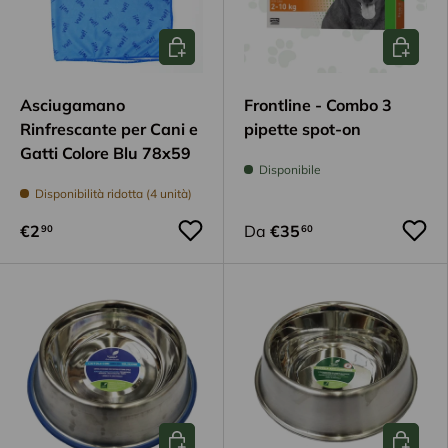
Aggiungi al carrello
Scegli op
Asciugamano
Frontline - Combo 3
Rinfrescante per Cani e
pipette spot-on
Gatti Colore Blu 78x59
Disponibile
Disponibilità ridotta (4 unità)
€2
Da
€35
90
60
Aggiungi al carrello
Aggiungi