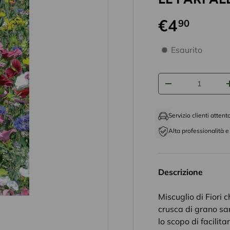
€4
90
disponibilità prodo
Esaurito
Q.tà
-
Servizio clienti attent
Alta professionalità e 
Descrizione
Miscuglio di Fiori c
crusca di grano sa
lo scopo di facilit