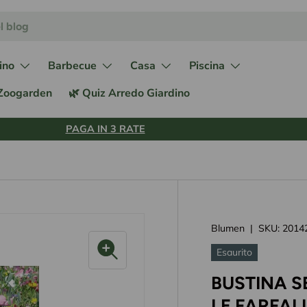
ino
Barbecue
Casa
Piscina
 Zoogarden
🌿 Quiz Arredo Giardino
PAGA IN 3 RATE
Blumen
|
SKU:
2014
Esaurito
BUSTINA S
LE FARFAL