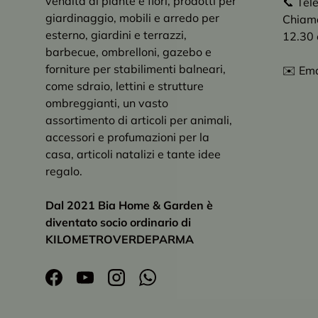
vendita di piante e fiori, prodotti per
📞 Tel
giardinaggio, mobili e arredo per
Chiama 
esterno, giardini e terrazzi,
12.30 
barbecue, ombrelloni, gazebo e
forniture per stabilimenti balneari,
✉️ Ema
come sdraio, lettini e strutture
ombreggianti, un vasto
assortimento di articoli per animali,
accessori e profumazioni per la
casa, articoli natalizi e tante idee
regalo.
Dal 2021 Bia Home & Garden è
diventato socio ordinario di
KILOMETROVERDEPARMA
Facebook
YouTube
Instagram
WhatsApp