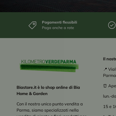
Pagamenti flessibili
Paga anche a rate
Il nos
📍 Via
Parma
⏰ Apert
Biastore.it è lo shop online di Bia
Home & Garden
lun.-d
Con il nostro unico punto vendita a
15 e 1
Parma, siamo specializzati nella