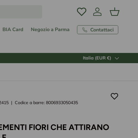
Accedi
Carrello
BIA Card
Negozio a Parma
Contattaci
Paese/Regione
Italia (EUR €)
2415
|
Codice a barre:
8006933050435
EMENTI FIORI CHE ATTIRANO
LE