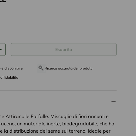
tto
Esaurito
+
o e disponibile
Ricerca accurata dei prodotti
affidabilità
he Attirano le Farfalle: Miscuglio di fiori annuali e
raceno, un materiale inerte, biodegradabile, che ha
are la distribuzione del seme sul terreno. Ideale per