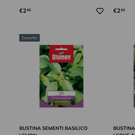
€2
€2
60
60
Esaurito
Aggiungi al carrello
BUSTINA SEMENTI BASILICO
BUSTINA