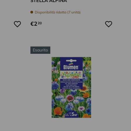
STELLA ALPINA
Disponibilità ridotta (7 unità)
€2
20
Esaurito
Aggiungi al carrello
Aggiungi al car