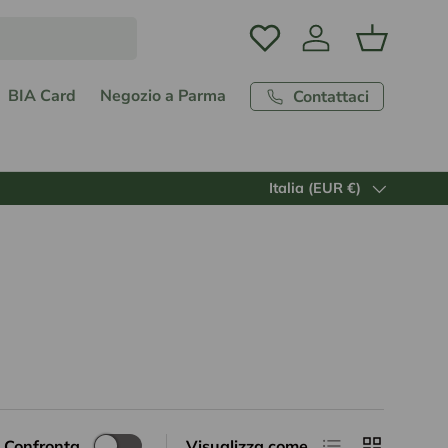
Accedi
Carrello
BIA Card
Negozio a Parma
Contattaci
Paese/Regione
Italia (EUR €)
Elenco
Griglia
Confronta
Visualizza come