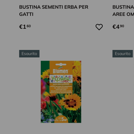
BUSTINA SEMENTI ERBA PER
BUSTINA 
GATTI
AREE O
€1
€4
60
90
Esaurito
Esaurito
Aggiungi al carrello