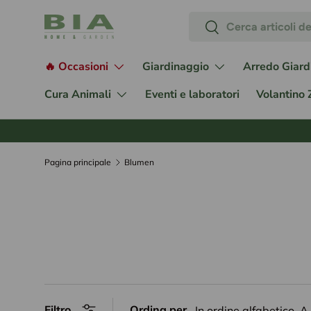
Cerca
Passa ai contenuti
Cerca
🔥 Occasioni
Giardinaggio
Arredo Giard
Cura Animali
Eventi e laboratori
Volantino
Pagina principale
Blumen
Filtro
Ordina per
In ordine alfabetico, A