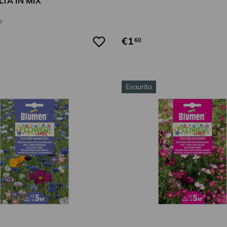
TA IN MIX
e
€1
60
Esaurito
Aggiungi al carrello