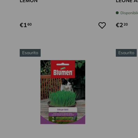
LEMON
LEONE AL
Disponibil
€1
€2
60
20
Esaurito
Esaurito
Aggiungi al carrello