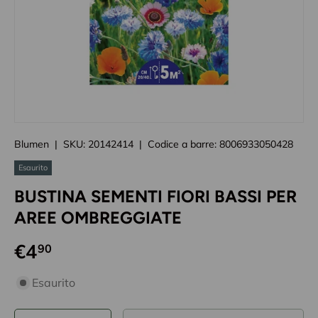
Caricando immagini prodotto
Blumen
|
SKU:
20142414
|
Codice a barre:
8006933050428
Esaurito
BUSTINA SEMENTI FIORI BASSI PER
AREE OMBREGGIATE
€4
90
disponibilità prodotto
Esaurito
Q.tà