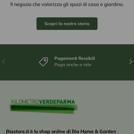
Il negozio che valorizza gli spazi di casa e giardino.
Scopri la nostra storia
Pagamenti flessibili
Indietro
Ava
Paga anche a rate
Biastore.it è lo shop online di Bia Home & Garden