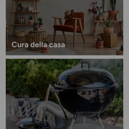
Entra nel mondo BIA
Ispirazioni
per la casa e il giardino,
novità
in
anteprima,
eventi
esclusivi e
idee
per vivere al
meglio ogni stagione... direttamente nella tua
inbox!
Cura della casa
Email
Iscriviti