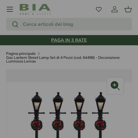
Menu
Passa ai contenuti
Accedi
Carr
Cerca
Cerca
PAGA IN 3 RATE
Pagina principale
Gas Lantern Street Lamp Set di 4 Pezzi (cod. 64498) - Decorazione
Luminosa Lemax