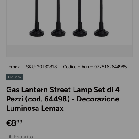
Caricando immagini prodotto
Lemax
|
SKU:
20130818
|
Codice a barre:
0728162644985
Esaurito
Gas Lantern Street Lamp Set di 4
Pezzi (cod. 64498) - Decorazione
Luminosa Lemax
€8
99
disponibilità prodotto
Esaurito