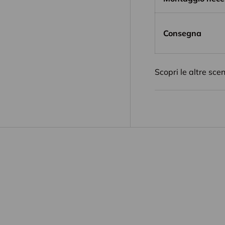
Consegna
Scopri le altre sce
Entra nel m
Ispirazioni
per la casa 
novità
in anteprima,
ev
idee
per vivere al meglio 