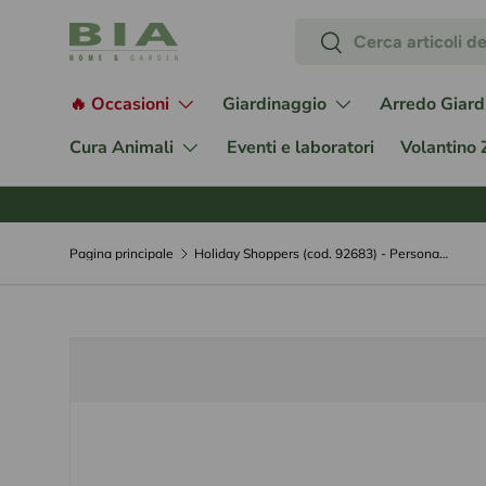
Cerca
Passa ai contenuti
Cerca
🔥 Occasioni
Giardinaggio
Arredo Giard
Cura Animali
Eventi e laboratori
Volantino
Pagina principale
Holiday Shoppers (cod. 92683) - Personaggi Lemax