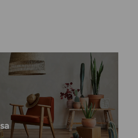
tua inbox!
Iscriviti
asa