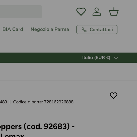
Accedi
Carrello
BIA Card
Negozio a Parma
Contattaci
Paese/Regione
Italia (EUR €)
489
|
Codice a barre:
728162926838
ppers (cod. 92683) -
 Lemax