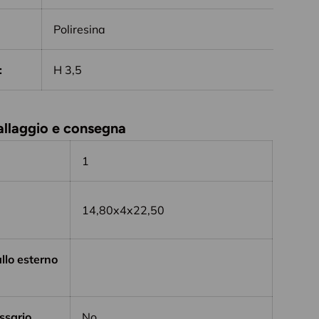
Poliresina
:
H 3,5
ballaggio e consegna
1
14,80x4x22,50
llo esterno
ssario
No