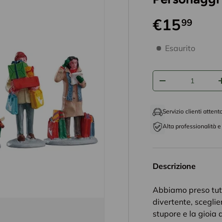
€15
99
disponibilità prodo
Esaurito
Q.tà
-
Servizio clienti attent
Alta professionalità e 
Descrizione
Abbiamo preso tut
divertente, sceglie
stupore e la gioia 