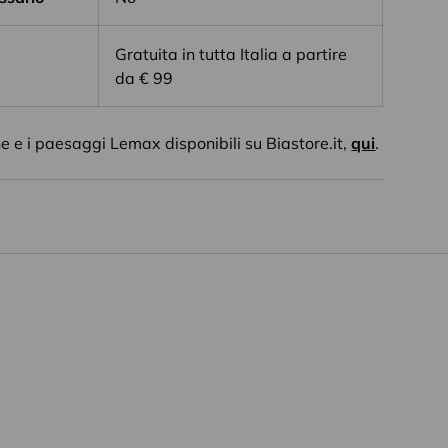
Gratuita in tutta Italia a partire
da € 99
ne e i paesaggi Lemax disponibili su Biastore.it,
qui
.
Chiudi
ondo BIA
e il giardino,
enti
esclusivi e
ogni stagione...