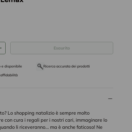
tto
Esaurito
+
o e disponibile
Ricerca accurata dei prodotti
affidabilità
to? Lo shopping natalizio è sempre molto
re con cura i regali per i nostri cari, immaginare lo
quando li riceveranno... ma è anche faticoso! Ne