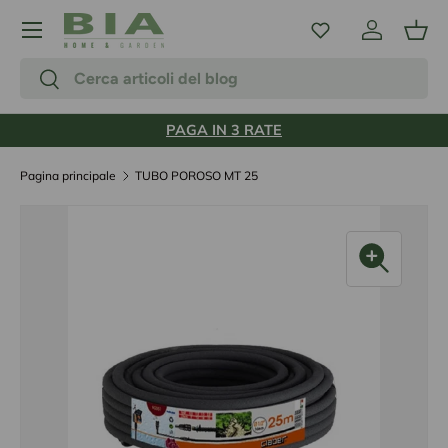
Menu
Passa ai contenuti
Accedi
Carr
Cerca
Cerca
PAGA IN 3 RATE
Pagina principale
TUBO POROSO MT 25