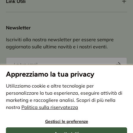
Link Utili
Newsletter
Iscriviti alla nostra newsletter per essere sempre
aggiornato sulle ultime novità e i nostri eventi.
Email
Iscriviti
Apprezziamo la tua privacy
Accettazione
privacy policy
Utilizziamo cookie e altre tecnologie per
personalizzare la tua esperienza, eseguire attività di
Metodi di pagamento accettati
marketing e raccogliere analisi. Scopri di più nella
nostra
Politica sulla riservatezza
Paese/Regione
Italia (EUR €)
Gestisci le preferenze