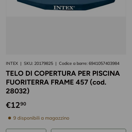
Caricando immagini prodotto
INTEX
|
SKU:
20179825
|
Codice a barre:
6941057403984
TELO DI COPERTURA PER PISCINA
FUORITERRA FRAME 457 (cod.
28032)
€12
90
disponibilità prodotto
9 disponibili a magazzino
Q.tà