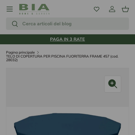
Menu
Passa ai contenuti
Accedi
Carr
Cerca
Cerca
PAGA IN 3 RATE
Pagina principale
TELO DI COPERTURA PER PISCINA FUORITERRA FRAME 457 (cod.
28032)