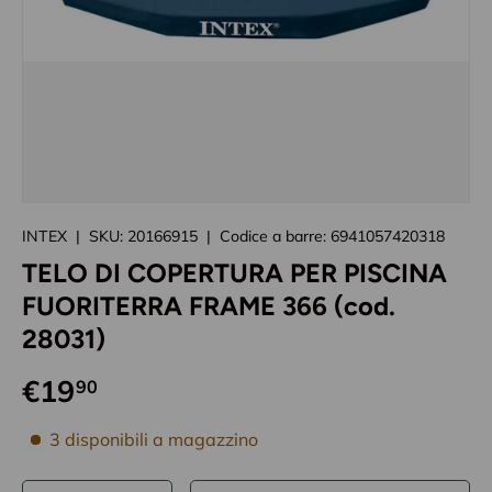
Caricando immagini prodotto
INTEX
|
SKU:
20166915
|
Codice a barre:
6941057420318
TELO DI COPERTURA PER PISCINA
FUORITERRA FRAME 366 (cod.
28031)
€19
90
disponibilità prodotto
3 disponibili a magazzino
Q.tà