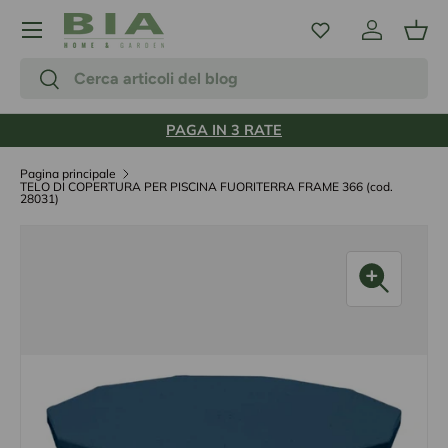
Menu
Passa ai contenuti
Accedi
Carr
Cerca
Cerca
PAGA IN 3 RATE
Pagina principale
TELO DI COPERTURA PER PISCINA FUORITERRA FRAME 366 (cod.
28031)