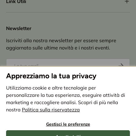
Link Utili
Newsletter
Iscriviti alla nostra newsletter per essere sempre
aggiornato sulle ultime novità e i nostri eventi.
Email
Iscriviti
Apprezziamo la tua privacy
Accettazione
privacy policy
Utilizziamo cookie e altre tecnologie per
personalizzare la tua esperienza, eseguire attività di
Metodi di pagamento accettati
marketing e raccogliere analisi. Scopri di più nella
nostra
Politica sulla riservatezza
Paese/Regione
Italia (EUR €)
Gestisci le preferenze