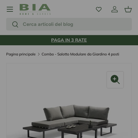
Menu
Passa ai contenuti
Accedi
Carr
Cerca
Cerca
PAGA IN 3 RATE
Pagina principale
Combo - Salotto Modulare da Giardino 4 posti