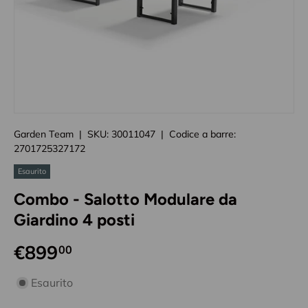
Caricando immagini prodotto
Garden Team
|
SKU:
30011047
|
Codice a barre:
2701725327172
Esaurito
Combo - Salotto Modulare da
Giardino 4 posti
€899
00
disponibilità prodotto
Esaurito