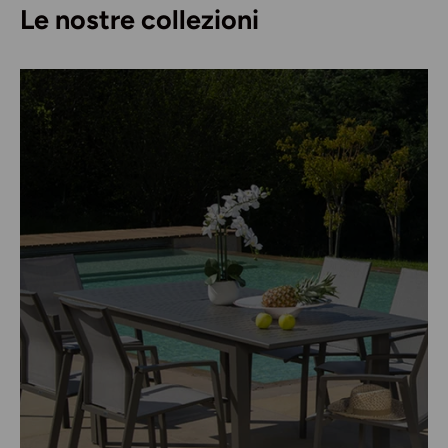
Le nostre collezioni
Entra nel mondo BIA
Ispirazioni
per la casa e il giardino,
novità
in
anteprima,
eventi
esclusivi e
idee
per vivere al
meglio ogni stagione... direttamente nella tua
inbox!
Email
Iscriviti