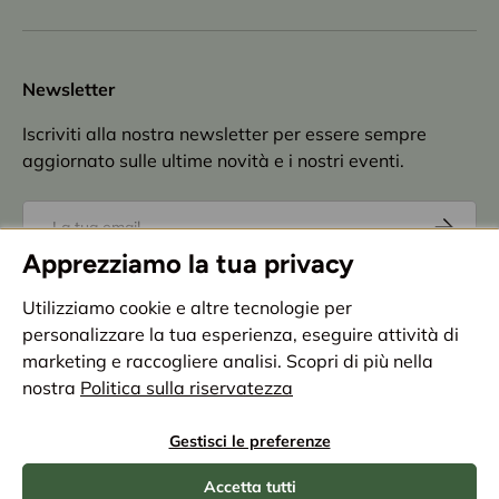
Newsletter
Iscriviti alla nostra newsletter per essere sempre
aggiornato sulle ultime novità e i nostri eventi.
Email
Iscriviti
Apprezziamo la tua privacy
Accettazione
privacy policy
Utilizziamo cookie e altre tecnologie per
personalizzare la tua esperienza, eseguire attività di
Metodi di pagamento accettati
marketing e raccogliere analisi. Scopri di più nella
nostra
Politica sulla riservatezza
Paese/Regione
Italia (EUR €)
Gestisci le preferenze
Accetta tutti