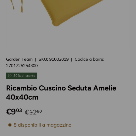
Caricando immagini prodotto
Garden Team
|
SKU:
91002019
|
Codice a barre:
2701725254300
30% di sconto
Ricambio Cuscino Seduta Amelie
40x40cm
€9
03
€12
90
disponibilità prodotto
8 disponibili a magazzino