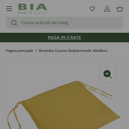
Menu
Passa ai contenuti
Accedi
Carr
Cerca
Cerca
PAGA IN 3 RATE
Pagina principale
Ricambio Cuscino Seduta Amelie 40x40cm
L’immagine 2 è ora disponibile nella visualizzazione galle