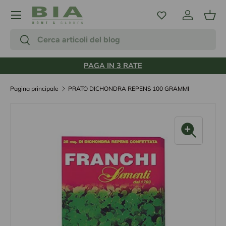
Menu
Passa ai contenuti
Accedi
Carr
Cerca
Cerca
PAGA IN 3 RATE
Pagina principale
PRATO DICHONDRA REPENS 100 GRAMMI