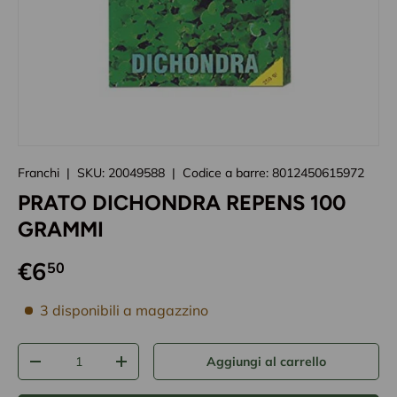
Caricando immagini prodotto
Franchi
|
SKU:
20049588
|
Codice a barre:
8012450615972
PRATO DICHONDRA REPENS 100
GRAMMI
€6
50
disponibilità prodotto
3 disponibili a magazzino
Q.tà
Aggiungi al carrello
-
+