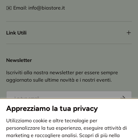
✉️ Email: info@biastore.it
Link Utili
Newsletter
Iscriviti alla nostra newsletter per essere sempre
aggiornato sulle ultime novità e i nostri eventi.
Email
Iscriviti
Apprezziamo la tua privacy
Accettazione
privacy policy
Utilizziamo cookie e altre tecnologie per
personalizzare la tua esperienza, eseguire attività di
Metodi di pagamento accettati
marketing e raccogliere analisi. Scopri di più nella