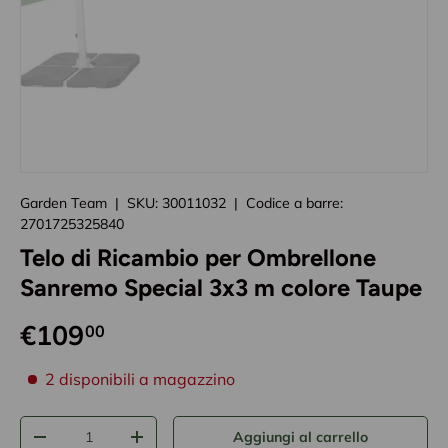
Caricando immagini prodotto
Garden Team
|
SKU:
30011032
|
Codice a barre:
2701725325840
Telo di Ricambio per Ombrellone
Sanremo Special 3x3 m colore Taupe
€109
00
disponibilità prodotto
2 disponibili a magazzino
Q.tà
Aggiungi al carrello
-
+