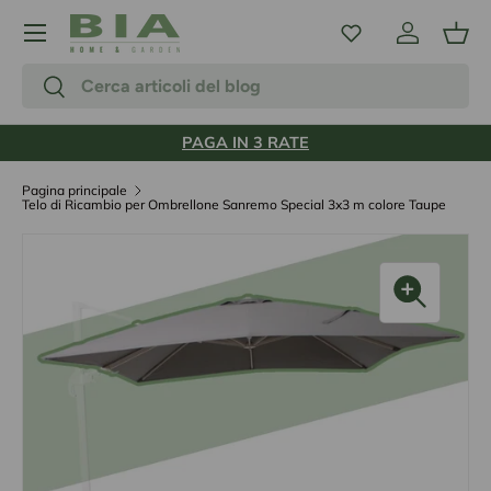
Menu
Passa ai contenuti
Accedi
Carr
Cerca
Cerca
PAGA IN 3 RATE
Pagina principale
Telo di Ricambio per Ombrellone Sanremo Special 3x3 m colore Taupe