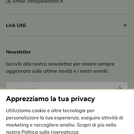
✉️ Email: info@biastore.it
Link Utili
Newsletter
Iscriviti alla nostra newsletter per essere sempre
aggiornato sulle ultime novità e i nostri eventi.
Email
Iscriviti
Apprezziamo la tua privacy
Accettazione
privacy policy
Utilizziamo cookie e altre tecnologie per
personalizzare la tua esperienza, eseguire attività di
Metodi di pagamento accettati
marketing e raccogliere analisi. Scopri di più nella
nostra
Politica sulla riservatezza