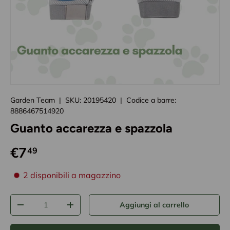
Caricando immagini prodotto
Garden Team
|
SKU:
20195420
|
Codice a barre:
8886467514920
Guanto accarezza e spazzola
€7
49
disponibilità prodotto
2 disponibili a magazzino
Q.tà
Aggiungi al carrello
-
+