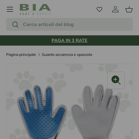
Menu
Passa ai contenuti
Accedi
Carr
Cerca
Cerca
PAGA IN 3 RATE
Pagina principale
Guanto accarezza e spazzola