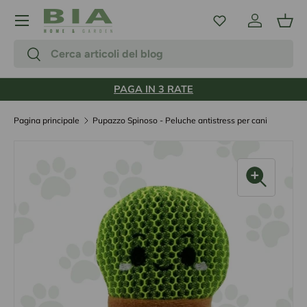
Menu
Passa ai contenuti
Accedi
Carr
Cerca
Cerca
PAGA IN 3 RATE
Pagina principale
Pupazzo Spinoso - Peluche antistress per cani