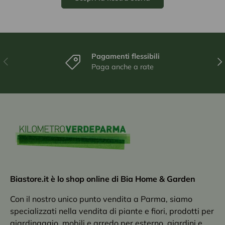
Pagamenti flessibili
Indietro
Ava
Paga anche a rate
Biastore.it è lo shop online di Bia Home & Garden
Con il nostro unico punto vendita a Parma, siamo
specializzati nella vendita di piante e fiori, prodotti per
giardinaggio, mobili e arredo per esterno, giardini e