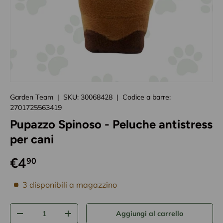
Caricando immagini prodotto
Garden Team
|
SKU:
30068428
|
Codice a barre:
2701725563419
Pupazzo Spinoso - Peluche antistress
per cani
€4
90
disponibilità prodotto
3 disponibili a magazzino
Q.tà
Aggiungi al carrello
-
+