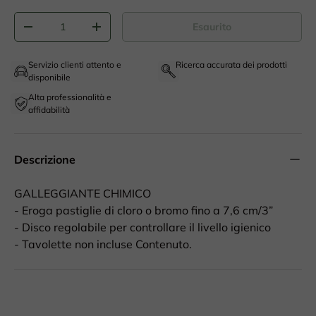
Q.tà
Esaurito
-
+
Servizio clienti attento e
Ricerca accurata dei prodotti
disponibile
Alta professionalità e
affidabilità
Descrizione
GALLEGGIANTE CHIMICO
- Eroga pastiglie di cloro o bromo fino a 7,6 cm/3”
- Disco regolabile per controllare il livello igienico
- Tavolette non incluse Contenuto.