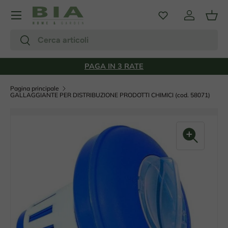
Menu
Passa ai contenuti
Accedi
Carr
Cerca
Cerca
PAGA IN 3 RATE
Pagina principale
GALLAGGIANTE PER DISTRIBUZIONE PRODOTTI CHIMICI (cod. 58071)