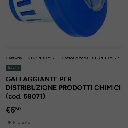
Caricando immagini prodotto
Bestway
|
SKU:
20187551
|
Codice a barre:
8888201875519
Esaurito
GALLAGGIANTE PER
DISTRIBUZIONE PRODOTTI CHIMICI
(cod. 58071)
€6
50
disponibilità prodotto
Esaurito