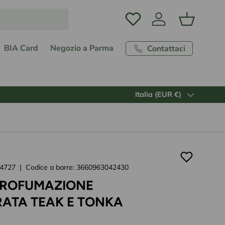
Accedi
Carrello
BIA Card
Negozio a Parma
Contattaci
Paese/Regione
Italia (EUR €)
4727
|
Codice a barre:
3660963042430
PROFUMAZIONE
ATA TEAK E TONKA