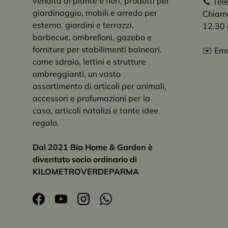
vendita di piante e fiori, prodotti per
📞 Tel
giardinaggio, mobili e arredo per
Chiama 
esterno, giardini e terrazzi,
12.30 
barbecue, ombrelloni, gazebo e
forniture per stabilimenti balneari,
✉️ Ema
come sdraio, lettini e strutture
ombreggianti, un vasto
assortimento di articoli per animali,
accessori e profumazioni per la
casa, articoli natalizi e tante idee
regalo.
Dal 2021 Bia Home & Garden è
diventato socio ordinario di
KILOMETROVERDEPARMA
Facebook
YouTube
Instagram
WhatsApp