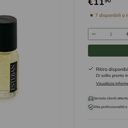
€11
90
disponibilità prodo
7 disponibili a
Q.tà
-
Ritiro disponib
Di solito pronto i
Visualizza inform
Servizio clienti attent
Alta professionalità e 