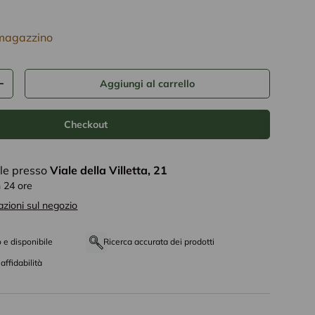
tto
 magazzino
Aggiungi al carrello
+
Checkout
ile presso
Viale della Villetta, 21
n 24 ore
azioni sul negozio
o e disponibile
Ricerca accurata dei prodotti
affidabilità