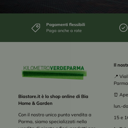
Pagamenti flessibili
Paga anche a rate
Il nos
📍 Via
Parma
⏰ Apert
Biastore.it è lo shop online di Bia
Home & Garden
lun.-d
Con il nostro unico punto vendita a
15 e 1
Parma, siamo specializzati nella