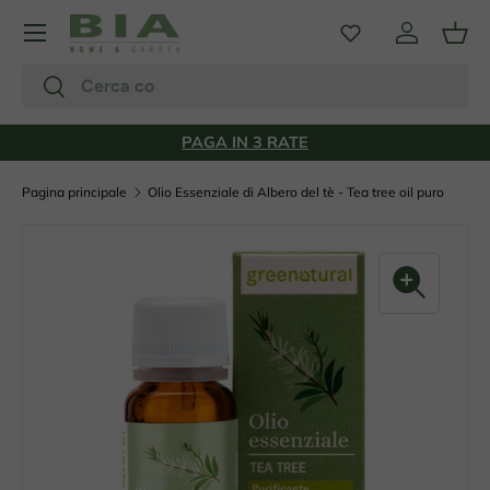
Menu
Passa ai contenuti
Accedi
Carr
Cerca
Cerca
PAGA IN 3 RATE
Pagina principale
Olio Essenziale di Albero del tè - Tea tree oil puro