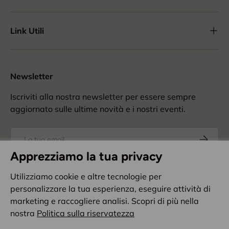
Link Utili
Newsletter
Iscriviti alla nostra newsletter per essere sempre
aggiornato sulle ultime novità e i nostri eventi.
Email
Iscriviti
Apprezziamo la tua privacy
Accettazione
privacy policy
Utilizziamo cookie e altre tecnologie per
personalizzare la tua esperienza, eseguire attività di
Metodi di pagamento accettati
marketing e raccogliere analisi. Scopri di più nella
nostra
Politica sulla riservatezza
Paese/Regione