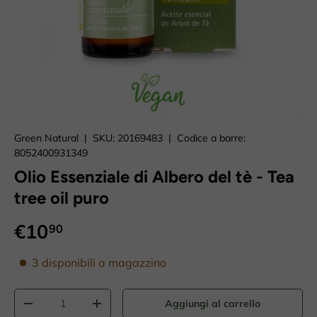
Caricando immagini prodotto
Green Natural
|
SKU:
20169483
|
Codice a barre:
8052400931349
Olio Essenziale di Albero del tè - Tea
tree oil puro
€10
90
disponibilità prodotto
3 disponibili a magazzino
Q.tà
Aggiungi al carrello
-
+