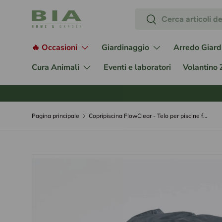
Cerca
Passa ai contenuti
Cerca
🔥 Occasioni
Giardinaggio
Arredo Giard
Cura Animali
Eventi e laboratori
Volantino
Pagina principale
Copripiscina FlowClear - Telo per piscine fuori terra Power Steel da 640 x 275 (cod. P05641)