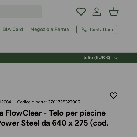
Accedi
Carrello
BIA Card
Negozio a Parma
Contattaci
Paese/Regione
Italia (EUR €)
12284
|
Codice a barre:
2701725327905
a FlowClear - Telo per piscine
 Power Steel da 640 x 275 (cod.