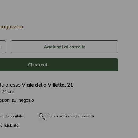
tto
 magazzino
Aggiungi al carrello
+
Checkout
ile presso
Viale della Villetta, 21
n 24 ore
azioni sul negozio
o e disponibile
Ricerca accurata dei prodotti
affidabilità