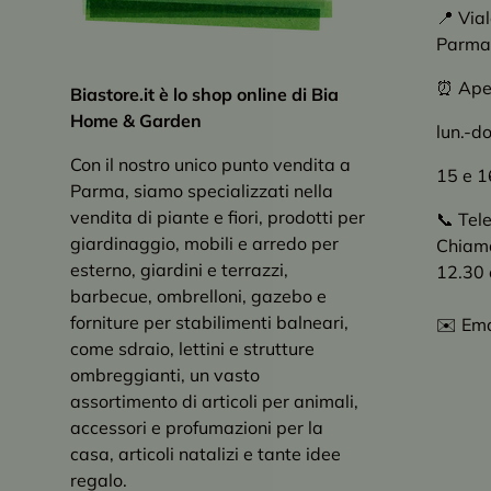
📍 Via
Parma
⏰ Apert
Biastore.it è lo shop online di Bia
Home & Garden
lun.-d
Con il nostro unico punto vendita a
15 e 1
Parma, siamo specializzati nella
vendita di piante e fiori, prodotti per
📞 Tel
giardinaggio, mobili e arredo per
Chiama 
esterno, giardini e terrazzi,
12.30 
barbecue, ombrelloni, gazebo e
forniture per stabilimenti balneari,
✉️ Ema
come sdraio, lettini e strutture
ombreggianti, un vasto
assortimento di articoli per animali,
accessori e profumazioni per la
casa, articoli natalizi e tante idee
regalo.