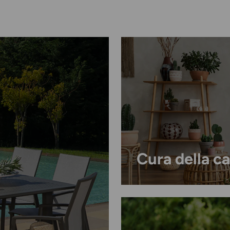
Entra nel m
Ispirazioni
per la cas
novità
in anteprima,
e
idee
per vivere al megli
direttamente nell
Email
Cura della c