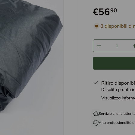
€56
90
disponibilità prodo
8 disponibili a
Q.tà
-
Ritiro disponib
Di solito pronto i
Visualizza inform
Servizio clienti attent
Alta professionalità e 