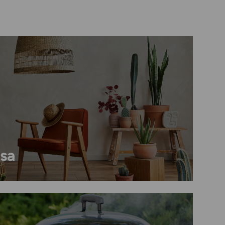
Chiudi
ondo BIA
a e il giardino,
venti
esclusivi e
o ogni stagione...
a tua inbox!
Iscriviti
asa