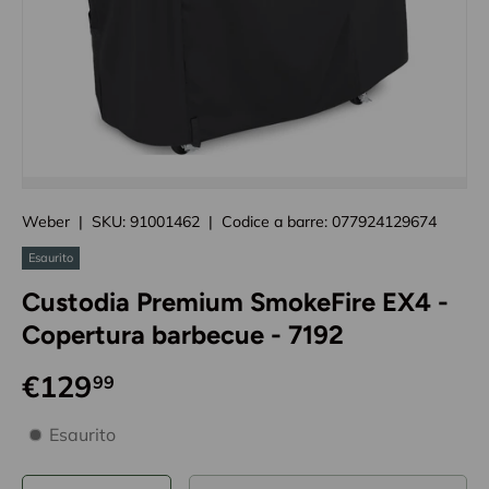
Caricando immagini prodotto
Weber
|
SKU:
91001462
|
Codice a barre:
077924129674
Esaurito
Custodia Premium SmokeFire EX4 -
Copertura barbecue - 7192
€129
99
disponibilità prodotto
Esaurito
Q.tà