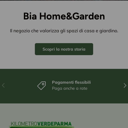
Bia Home&Garden
Il negozio che valorizza gli spazi di casa e giardino.
Scopri la nostra storia
Pagamenti flessibili
Indietro
Ava
Paga anche a rate