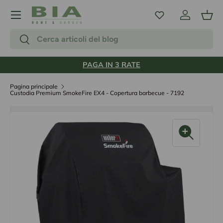
Menu
Passa ai contenuti
Accedi
Carr
Cerca
Cerca
PAGA IN 3 RATE
Pagina principale
Custodia Premium SmokeFire EX4 - Copertura barbecue - 7192