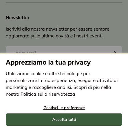
Newsletter
Iscriviti alla nostra newsletter per essere sempre
aggiornato sulle ultime novità e i nostri eventi.
Email
Iscriviti
Apprezziamo la tua privacy
Accettazione
privacy policy
Utilizziamo cookie e altre tecnologie per
personalizzare la tua esperienza, eseguire attività di
Metodi di pagamento accettati
marketing e raccogliere analisi. Scopri di più nella
nostra
Politica sulla riservatezza
Paese/Regione
Italia (EUR €)
Gestisci le preferenze
Accetta tutti
© 2026
BIA Home & Garden
.
- Bia Fratelli SRL - Partita IVA e C.F.
02008510345 - Numero REA PR-203447