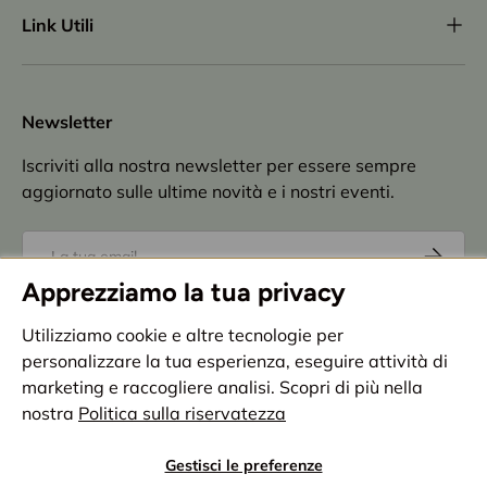
Link Utili
Newsletter
Iscriviti alla nostra newsletter per essere sempre
aggiornato sulle ultime novità e i nostri eventi.
Email
Iscriviti
Apprezziamo la tua privacy
Accettazione
privacy policy
Utilizziamo cookie e altre tecnologie per
personalizzare la tua esperienza, eseguire attività di
Metodi di pagamento accettati
marketing e raccogliere analisi. Scopri di più nella
nostra
Politica sulla riservatezza
Paese/Regione
Italia (EUR €)
Gestisci le preferenze