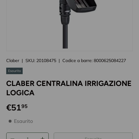
Caricando immagini prodotto
Claber
|
SKU:
20108475
|
Codice a barre:
8000625084227
Esaurito
CLABER CENTRALINA IRRIGAZIONE
LOGICA
€51
95
disponibilità prodotto
Esaurito
Q.tà