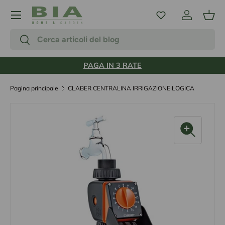
Menu
Passa ai contenuti
Accedi
Carr
Cerca
Cerca
PAGA IN 3 RATE
Pagina principale
CLABER CENTRALINA IRRIGAZIONE LOGICA