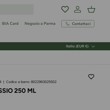
Accedi
Carrello
BIA Card
Negozio a Parma
Contattaci
Paese/Regione
Italia (EUR €)
4
|
Codice a barre:
8022963025502
SSIO 250 ML