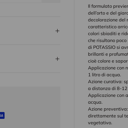
Il formulato previe
dell’orto e del gia
decolorazione del 
caratteristico arri
colori sbiaditi e r
che risultano poco 
di POTASSIO si avrà
brillanti e profuma
cioè colore e sapor
Applicazione con ne
1 litro di acqua.
Azione curativa: sp
a distanza di 8-12 
Applicazione con ann
acqua.
Azione preventiva: 
direttamente sul ter
vegetativo.