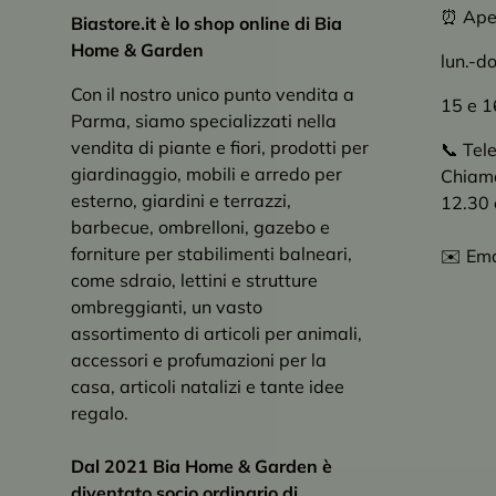
⏰ Apert
Biastore.it è lo shop online di Bia
Home & Garden
lun.-d
Con il nostro unico punto vendita a
15 e 1
Parma, siamo specializzati nella
vendita di piante e fiori, prodotti per
📞 Tel
giardinaggio, mobili e arredo per
Chiama 
esterno, giardini e terrazzi,
12.30 
barbecue, ombrelloni, gazebo e
forniture per stabilimenti balneari,
✉️ Ema
come sdraio, lettini e strutture
ombreggianti, un vasto
assortimento di articoli per animali,
accessori e profumazioni per la
casa, articoli natalizi e tante idee
regalo.
Dal 2021 Bia Home & Garden è
diventato socio ordinario di