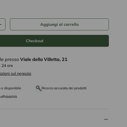
tto
Aggiungi al carrello
+
Checkout
ile presso
Viale della Villetta, 21
n 24 ore
azioni sul negozio
o e disponibile
Ricerca accurata dei prodotti
affidabilità