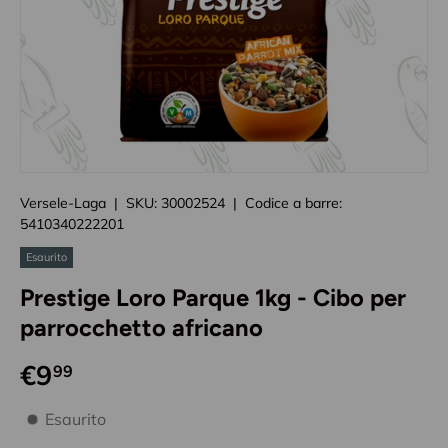
Caricando immagini prodotto
Versele-Laga
|
SKU:
30002524
|
Codice a barre:
5410340222201
Esaurito
Prestige Loro Parque 1kg - Cibo per
parrocchetto africano
€9
99
disponibilità prodotto
Esaurito