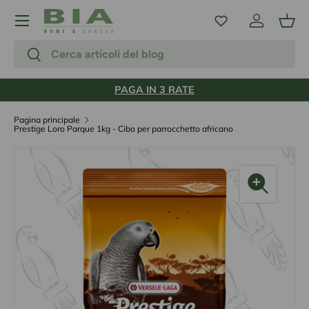
Menu
Passa ai contenuti
Accedi
Carr
Cerca
Cerca
PAGA IN 3 RATE
Pagina principale
Prestige Loro Parque 1kg - Cibo per parrocchetto africano