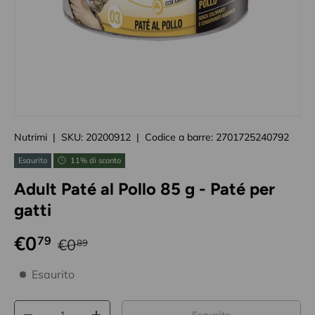
Caricando immagini prodotto
Nutrimi
|
SKU:
20200912
|
Codice a barre:
2701725240792
Esaurito
11% di sconto
Adult Paté al Pollo 85 g - Paté per
gatti
€0
79
€0
89
disponibilità prodotto
Esaurito
Q.tà