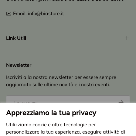
✉️ Email: info@biastore.it
Link Utili
Newsletter
Iscriviti alla nostra newsletter per essere sempre
aggiornato sulle ultime novità e i nostri eventi.
Email
Iscriviti
Apprezziamo la tua privacy
Accettazione
privacy policy
Utilizziamo cookie e altre tecnologie per
personalizzare la tua esperienza, eseguire attività di
Metodi di pagamento accettati