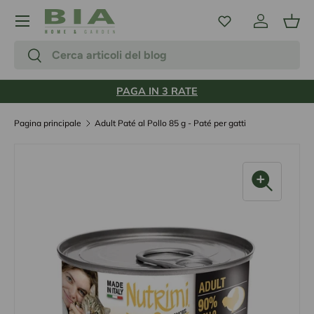
Menu
Passa ai contenuti
Accedi
Carr
Cerca
Cerca
PAGA IN 3 RATE
Pagina principale
Adult Paté al Pollo 85 g - Paté per gatti