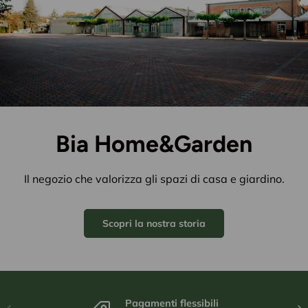
Bia Home&Garden
Il negozio che valorizza gli spazi di casa e giardino.
Scopri la nostra storia
Pagamenti flessibili
Indietro
Ava