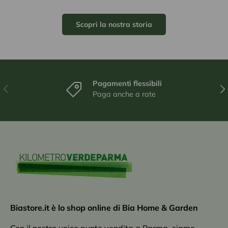
Scopri la nostra storia
Pagamenti flessibili
Indietro
Ava
Paga anche a rate
Biastore.it è lo shop online di Bia Home & Garden
Con il nostro unico punto vendita a Parma, siamo