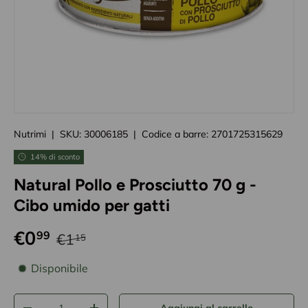
Caricando immagini prodotto
Nutrimi
|
SKU:
30006185
|
Codice a barre:
2701725315629
14% di sconto
Natural Pollo e Prosciutto 70 g -
Cibo umido per gatti
€0
99
€1
15
disponibilità prodotto
Disponibile
Q.tà