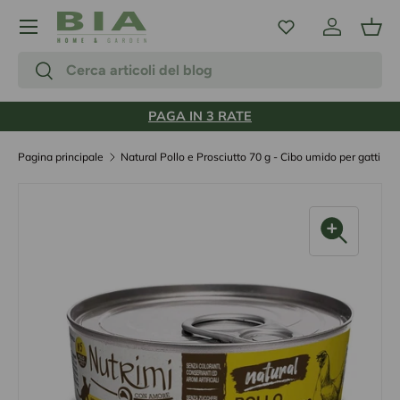
Menu
Passa ai contenuti
Accedi
Carr
Cerca
Cerca
PAGA IN 3 RATE
Pagina principale
Natural Pollo e Prosciutto 70 g - Cibo umido per gatti