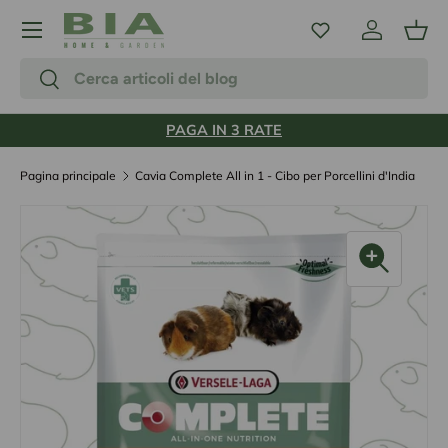
Menu
Passa ai contenuti
Accedi
Carr
Cerca
Cerca
PAGA IN 3 RATE
Pagina principale
Cavia Complete All in 1 - Cibo per Porcellini d'India