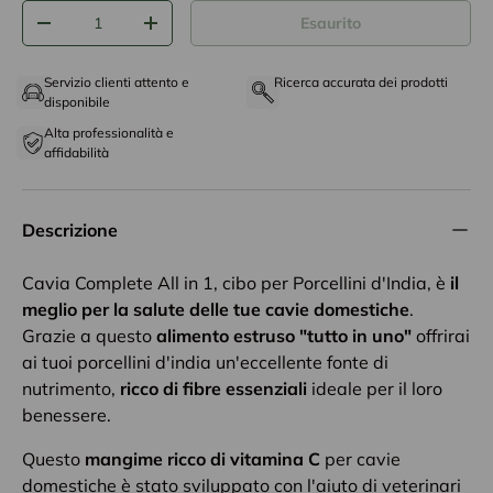
Q.tà
Esaurito
-
+
Servizio clienti attento e
Ricerca accurata dei prodotti
disponibile
Alta professionalità e
affidabilità
Descrizione
Cavia Complete All in 1, cibo per Porcellini d'India, è
il
meglio per la salute delle tue cavie domestiche
.
Grazie a questo
alimento estruso "tutto in uno"
offrirai
ai tuoi porcellini d'india un'eccellente fonte di
nutrimento,
ricco di fibre essenziali
ideale per il loro
benessere.
Questo
mangime ricco di vitamina C
per cavie
domestiche è stato sviluppato con l'aiuto di veterinari