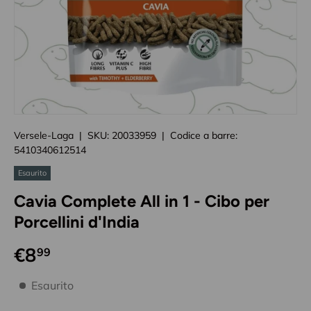
Caricando immagini prodotto
Versele-Laga
|
SKU:
20033959
|
Codice a barre:
5410340612514
Esaurito
Cavia Complete All in 1 - Cibo per
Porcellini d'India
€8
99
disponibilità prodotto
Esaurito