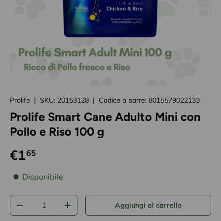
Caricando immagini prodotto
Prolife
|
SKU:
20153128
|
Codice a barre:
8015579022133
Prolife Smart Cane Adulto Mini con
Pollo e Riso 100 g
€1
65
disponibilità prodotto
Disponibile
Q.tà
Aggiungi al carrello
-
+