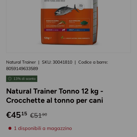
Caricando immagini prodotto
Natural Trainer
|
SKU:
30041810
|
Codice a barre:
8059149633589
13% di sconto
Natural Trainer Tonno 12 kg -
Crocchette al tonno per cani
€45
15
€51
90
disponibilità prodotto
1 disponibili a magazzino