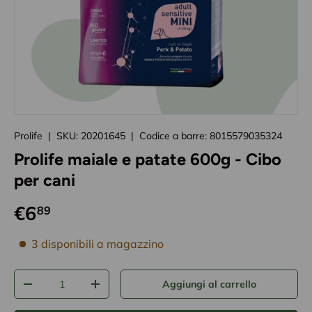
Caricando immagini prodotto
Prolife
|
SKU:
20201645
|
Codice a barre:
8015579035324
Prolife maiale e patate 600g - Cibo
per cani
€6
89
disponibilità prodotto
3 disponibili a magazzino
Q.tà
Aggiungi al carrello
-
+