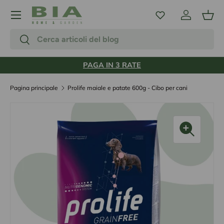
Menu
Passa ai contenuti
Accedi
Carr
Cerca
Cerca
PAGA IN 3 RATE
Pagina principale
Prolife maiale e patate 600g - Cibo per cani