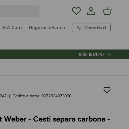
Accedi
Carrello
BIA Card
Negozio a Parma
Contattaci
Paese/Regione
Italia (EUR €)
247
|
Codice a barre:
0077924073830
 Weber - Cesti separa carbone -