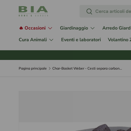
Cerca
Passa ai contenuti
Cerca
🔥 Occasioni
Giardinaggio
Arredo Giard
Cura Animali
Eventi e laboratori
Volantino
Pagina principale
Char-Basket Weber - Cesti separa carbone - 7403