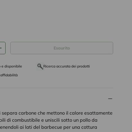
tto
Esaurito
+
o e disponibile
Ricerca accurata dei prodotti
affidabilità
i separa carbone che mettono il calore esattamente
ili di combustibile e uniscili sotto un pollo da
i tenendoli ai lati del barbecue per una cottura