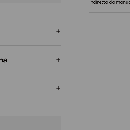
indiretta da manua
gna