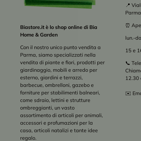
📍 Via
Parma
⏰ Apert
Biastore.it è lo shop online di Bia
Home & Garden
lun.-d
Con il nostro unico punto vendita a
15 e 1
Parma, siamo specializzati nella
vendita di piante e fiori, prodotti per
📞 Tel
giardinaggio, mobili e arredo per
Chiama 
esterno, giardini e terrazzi,
12.30 
barbecue, ombrelloni, gazebo e
forniture per stabilimenti balneari,
✉️ Ema
come sdraio, lettini e strutture
ombreggianti, un vasto
assortimento di articoli per animali,
accessori e profumazioni per la
casa, articoli natalizi e tante idee
regalo.