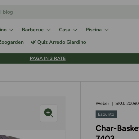
ino
Barbecue
Casa
Piscina
 Zoogarden
🌿 Quiz Arredo Giardino
PAGA IN 3 RATE
Weber
|
SKU:
20090
Esaurito
Char-Basket
7403