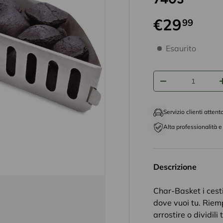
€29
99
disponibilità prodo
Esaurito
Q.tà
-
Servizio clienti attent
Alta professionalità e 
Descrizione
Char-Basket i cest
dove vuoi tu. Riemp
arrostire o dividil