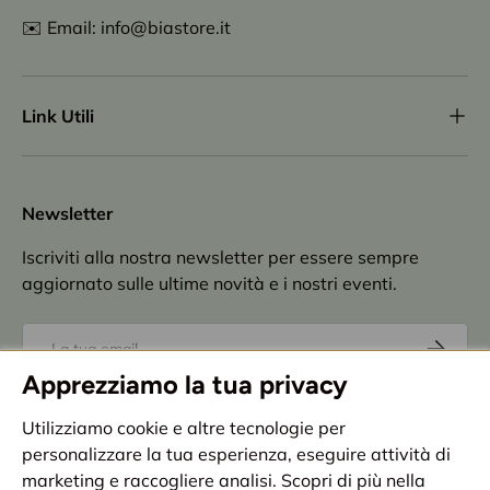
✉️ Email: info@biastore.it
Link Utili
Newsletter
Iscriviti alla nostra newsletter per essere sempre
aggiornato sulle ultime novità e i nostri eventi.
Email
Iscriviti
Apprezziamo la tua privacy
Accettazione
privacy policy
Utilizziamo cookie e altre tecnologie per
personalizzare la tua esperienza, eseguire attività di
Metodi di pagamento accettati
marketing e raccogliere analisi. Scopri di più nella