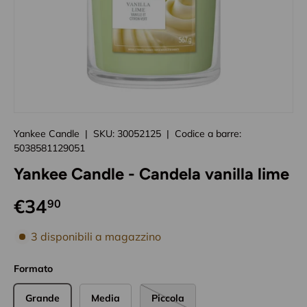
Caricando immagini prodotto
Yankee Candle
|
SKU:
30052125
|
Codice a barre:
5038581129051
Yankee Candle - Candela vanilla lime
€34
90
disponibilità prodotto
3 disponibili a magazzino
Formato
Grande
Media
Piccola