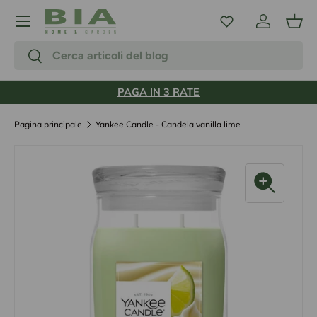
Menu
Passa ai contenuti
Accedi
Carr
Cerca
Cerca
PAGA IN 3 RATE
Pagina principale
Yankee Candle - Candela vanilla lime