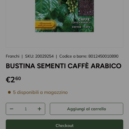
Caricando immagini prodotto
Franchi
|
SKU:
20029254
|
Codice a barre:
8012450010890
BUSTINA SEMENTI CAFFÈ ARABICO
€2
60
disponibilità prodotto
5 disponibili a magazzino
Q.tà
Aggiungi al carrello
-
+
Checkout