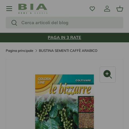
Menu
Passa ai contenuti
Accedi
Carr
Cerca
Cerca
PAGA IN 3 RATE
Pagina principale
BUSTINA SEMENTI CAFFÈ ARABICO