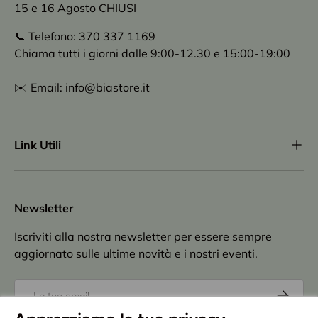
15 e 16 Agosto CHIUSI
📞 Telefono: 370 337 1169
Chiama tutti i giorni dalle 9:00-12.30 e 15:00-19:00
✉️ Email: info@biastore.it
Link Utili
Newsletter
Iscriviti alla nostra newsletter per essere sempre
aggiornato sulle ultime novità e i nostri eventi.
Email
Iscriviti