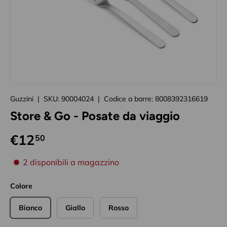
Caricando immagini prodotto
Guzzini
|
SKU:
90004024
|
Codice a barre:
8008392316619
Store & Go - Posate da viaggio
€12
50
disponibilità prodotto
2 disponibili a magazzino
Colore
Bianco
Giallo
Rosso