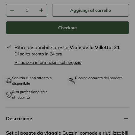
Q.tà
Aggiungi al carrello
-
+
Checkout
Ritiro disponibile presso
Viale della Villetta, 21
Di solito pronto in 24 ore
Visualizza informazioni sul negozio
Servizio clienti attento e
Ricerca accurata dei prodotti
disponibile
Alta professionalità e
affidabilità
Descrizione
Set di posate da viaggio Guzzini comode e riutilizzabili