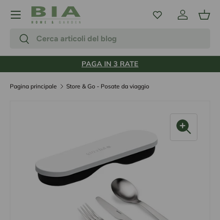
Menu
Passa ai contenuti
Accedi
Carr
Cerca
Cerca
PAGA IN 3 RATE
Pagina principale
Store & Go - Posate da viaggio