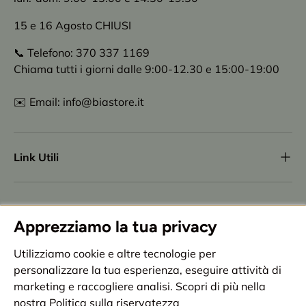
15 e 16 Agosto CHIUSI
📞 Telefono: 370 337 1169
Chiama tutti i giorni dalle 9:00-12.30 e 15:00-19:00
✉️ Email: info@biastore.it
Link Utili
Newsletter
Apprezziamo la tua privacy
Iscriviti alla nostra newsletter per essere sempre
Utilizziamo cookie e altre tecnologie per
aggiornato sulle ultime novità e i nostri eventi.
personalizzare la tua esperienza, eseguire attività di
marketing e raccogliere analisi. Scopri di più nella
Email
Iscriviti
nostra
Politica sulla riservatezza