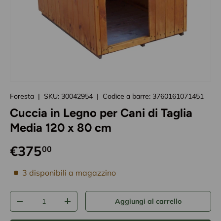
Caricando immagini prodotto
Foresta
|
SKU:
30042954
|
Codice a barre:
3760161071451
Cuccia in Legno per Cani di Taglia
Media 120 x 80 cm
€375
00
disponibilità prodotto
3 disponibili a magazzino
Q.tà
Aggiungi al carrello
-
+