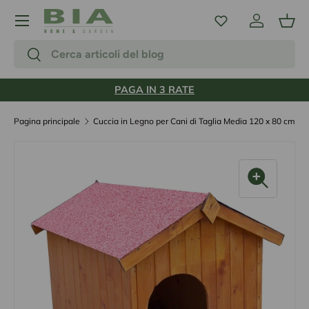
Menu
Passa ai contenuti
Accedi
Carr
Cerca
Cerca
PAGA IN 3 RATE
Pagina principale
Cuccia in Legno per Cani di Taglia Media 120 x 80 cm