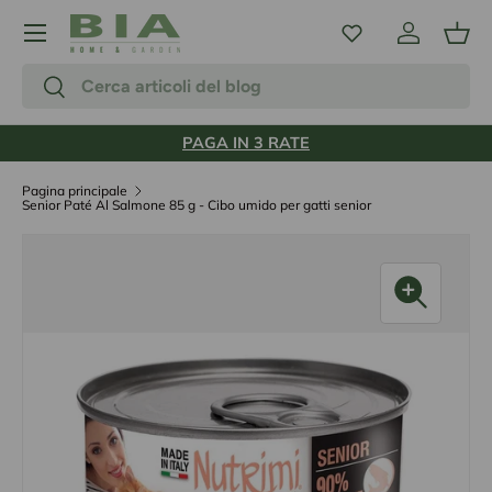
Menu
Passa ai contenuti
Accedi
Carr
Cerca
Cerca
PAGA IN 3 RATE
Pagina principale
Senior Paté Al Salmone 85 g - Cibo umido per gatti senior