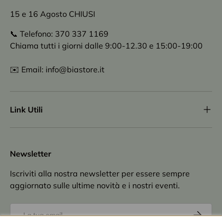
15 e 16 Agosto CHIUSI
📞 Telefono: 370 337 1169
Chiama tutti i giorni dalle 9:00-12.30 e 15:00-19:00
✉️ Email: info@biastore.it
Link Utili
Newsletter
Iscriviti alla nostra newsletter per essere sempre
aggiornato sulle ultime novità e i nostri eventi.
Email
Iscriviti