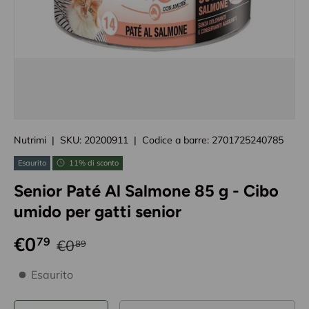
Caricando immagini prodotto
Nutrimi
|
SKU:
20200911
|
Codice a barre:
2701725240785
Esaurito
11% di sconto
Senior Paté Al Salmone 85 g - Cibo
umido per gatti senior
€0
79
€0
89
disponibilità prodotto
Esaurito
Q.tà