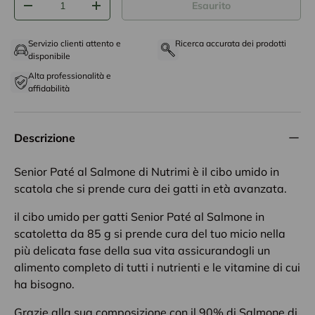
Esaurito
-
+
Servizio clienti attento e
Ricerca accurata dei prodotti
disponibile
Alta professionalità e
affidabilità
Descrizione
Senior Paté al Salmone di Nutrimi è il cibo umido in
scatola che si prende cura dei gatti in età avanzata.
il cibo umido per gatti Senior Paté al Salmone in
scatoletta da 85 g si prende cura del tuo micio nella
più delicata fase della sua vita assicurandogli un
alimento completo di tutti i nutrienti e le vitamine di cui
ha bisogno.
Grazie alla sua composizione con il 90% di Salmone di