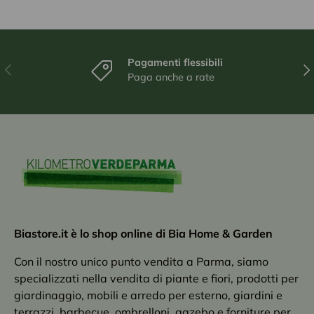
Pagamenti flessibili
Indietro
Ava
Paga anche a rate
Biastore.it è lo shop online di Bia Home & Garden
Con il nostro unico punto vendita a Parma, siamo
specializzati nella vendita di piante e fiori, prodotti per
giardinaggio, mobili e arredo per esterno, giardini e
terrazzi, barbecue, ombrelloni, gazebo e forniture per