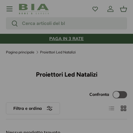
Menu
Passa ai contenuti
Accedi
Carr
Cerca
Cerca
PAGA IN 3 RATE
Pagina principale
Proiettori Led Natalizi
Proiettori Led Natalizi
Confronta
Elenco
Grigli
Filtra e ordina
Nessun prodotto trovato